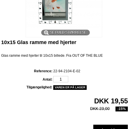
SE FULD STØRRELSE
10x15 Glas ramme med hjerter
Glas ramme med hjerter til 10x15 billede. Fra OUT OF THE BLUE
Reference:
22-94-2104-E-02
Antal:
Tilgængelighed:
VAREN ER PÅ LAGER
DKK 19,55
DKK 23,00
-15%