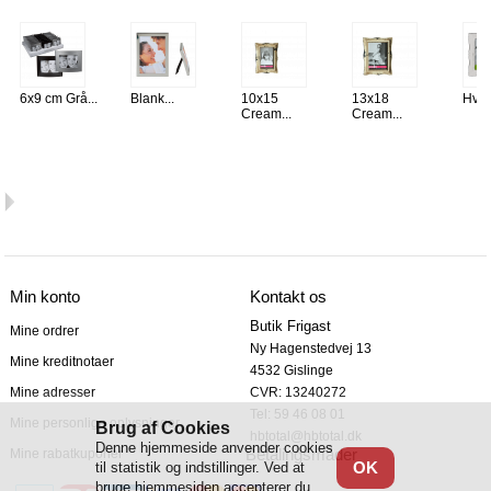
6x9 cm Grå...
Blank...
10x15
13x18
Hvid
Cream...
Cream...
Min konto
Kontakt os
Butik Frigast
Mine ordrer
Ny Hagenstedvej 13

Mine kreditnotaer
4532 Gislinge

Mine adresser
CVR: 13240272
Tel: 59 46 08 01
Mine personlige oplysninger
Brug af Cookies
hbtotal@hbtotal.dk
Denne hjemmeside anvender cookies
Betalingsmåder
Mine rabatkuponer
OK
til statistik og indstillinger. Ved at
bruge hjemmesiden accepterer du