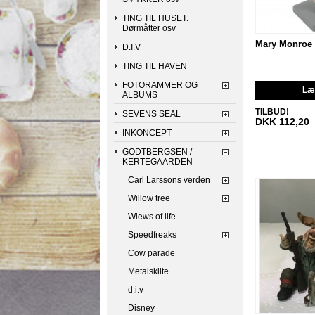
TING TIL HUSET.
Dørmåtter osv
Mary Monroe
D.I.V
TING TIL HAVEN
FOTORAMMER OG
Læg
ALBUMS
TILBUD!
SEVENS SEAL
DKK 112,20
INKONCEPT
GODTBERGSEN /
KERTEGAARDEN
Carl Larssons verden
Willow tree
Wiews of life
Speedfreaks
Cow parade
Metalskilte
d.i.v
Disney