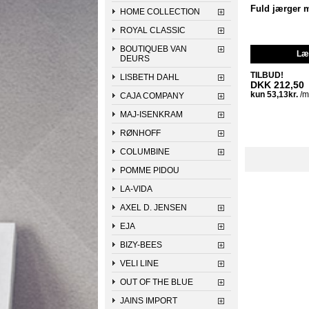
Fuld jærger 
HOME COLLECTION
ROYAL CLASSIC
BOUTIQUEB VAN
Læg
DEURS
TILBUD!
LISBETH DAHL
DKK 212,50
CAJA COMPANY
MAJ-ISENKRAM
RØNHOFF
COLUMBINE
POMME PIDOU
LA-VIDA
AXEL D. JENSEN
EJA
BIZY-BEES
VELI LINE
OUT OF THE BLUE
JAINS IMPORT