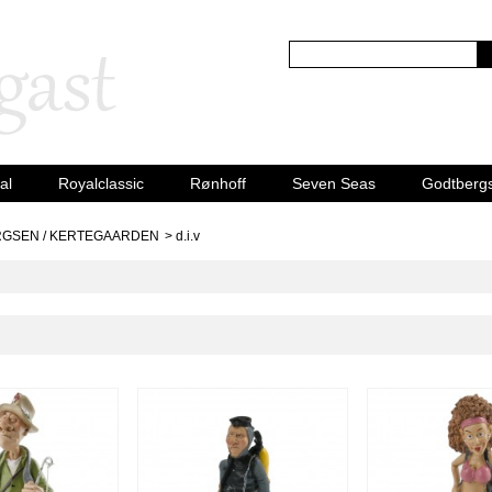
al
Royalclassic
Rønhoff
Seven Seas
Godtberg
GSEN / KERTEGAARDEN
>
d.i.v