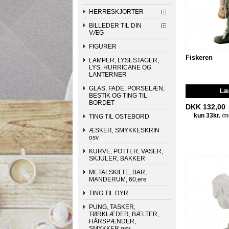
HERRESKJORTER
BILLEDER TIL DIN
VÆG
FIGURER
Fiskeren
LAMPER, LYSESTAGER,
LYS, HURRICANE OG
LANTERNER
GLAS, FADE, PORSELÆN,
Læg
BESTIK OG TING TIL
BORDET
DKK 132,00
TING TIL OSTEBORD
ÆSKER, SMYKKESKRIN
osv
KURVE, POTTER, VASER,
SKJULER, BAKKER
METALSKILTE, BAR,
MANDERUM, 60,ere
TING TIL DYR
PUNG, TASKER,
TØRKLÆDER, BÆLTER,
HÅRSPÆNDER,
SMYKKER osv