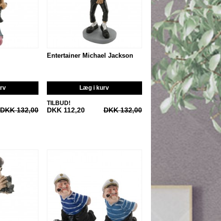
Entertainer Michael Jackson
urv
Læg i kurv
TILBUD!
DKK 132,00
DKK 112,20
DKK 132,00