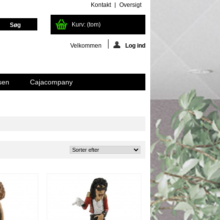
Kontakt
Oversigt
Kurv:
(tom)
Velkommen
Log ind
sen
Cajacompany