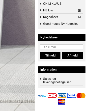
CHILI KLAUS
HB foto
Kagedåser
Guest house Ny Hagested
Nyhedsbrev
Information
Salgs- og
leveringsbetingelser