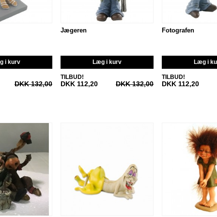
Jægeren
Fotografen
 i kurv
Læg i kurv
Læg i k
TILBUD!
TILBUD!
DKK 132,00
DKK 112,20
DKK 132,00
DKK 112,20