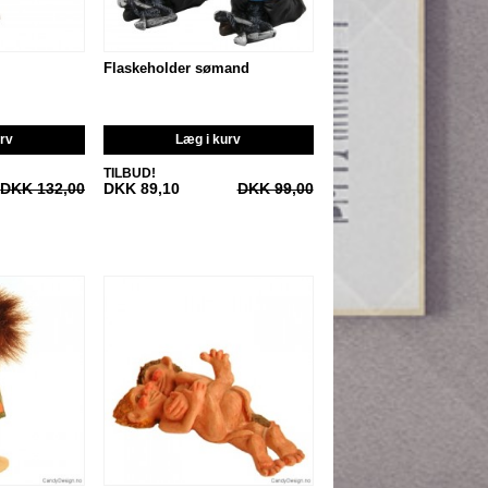
Flaskeholder sømand
urv
Læg i kurv
TILBUD!
DKK 132,00
DKK 89,10
DKK 99,00