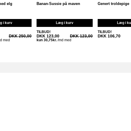
med elg
Banan-Sussie på maven
Genert troldepige
 i kurv
Læg i kurv
Læg i k
TILBUD!
TILBUD!
DKK 250,00
DKK 123,00
DKK 123,00
DKK 106,70