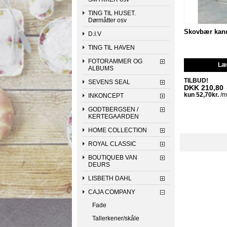
TING TIL HUSET.
Dørmåtter osv
Skovbær kand
D.I.V
TING TIL HAVEN
FOTORAMMER OG
Læg
ALBUMS
TILBUD!
SEVENS SEAL
DKK 210,80
INKONCEPT
GODTBERGSEN /
KERTEGAARDEN
HOME COLLECTION
ROYAL CLASSIC
BOUTIQUEB VAN
DEURS
LISBETH DAHL
CAJA COMPANY
Fade
Tallerkener/skåle