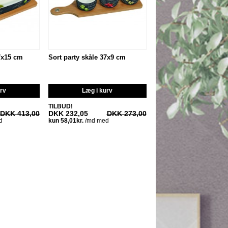
37x15 cm
Sort party skåle 37x9 cm
urv
Læg i kurv
TILBUD!
DKK 413,00
DKK 232,05
DKK 273,00