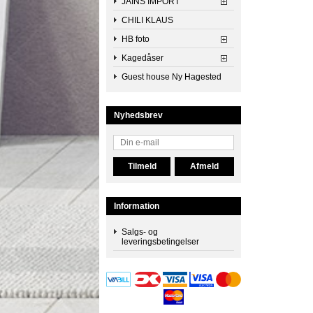
JAINS IMPORT
CHILI KLAUS
HB foto
Kagedåser
Guest house Ny Hagested
Nyhedsbrev
Information
Salgs- og
leveringsbetingelser