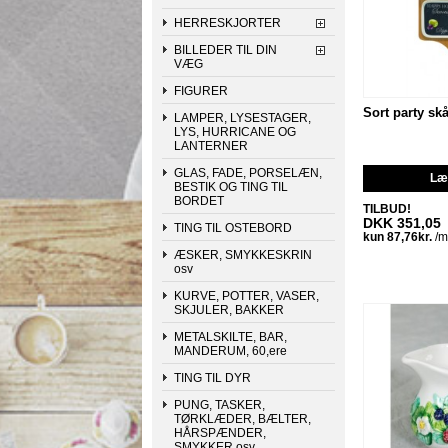
HERRESKJORTER
BILLEDER TIL DIN
VÆG
FIGURER
Sort party sk
LAMPER, LYSESTAGER,
LYS, HURRICANE OG
LANTERNER
GLAS, FADE, PORSELÆN,
Læg
BESTIK OG TING TIL
BORDET
TILBUD!
DKK 351,05
TING TIL OSTEBORD
ÆSKER, SMYKKESKRIN
osv
KURVE, POTTER, VASER,
SKJULER, BAKKER
METALSKILTE, BAR,
MANDERUM, 60,ere
TING TIL DYR
PUNG, TASKER,
TØRKLÆDER, BÆLTER,
HÅRSPÆNDER,
SMYKKER osv