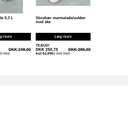
e 0,3 L
Skovbær marmelade/sukker
med ske
 i kurv
Læg i kurv
TILBUD!
DKK 248,00
DKK 250,75
DKK 295,00