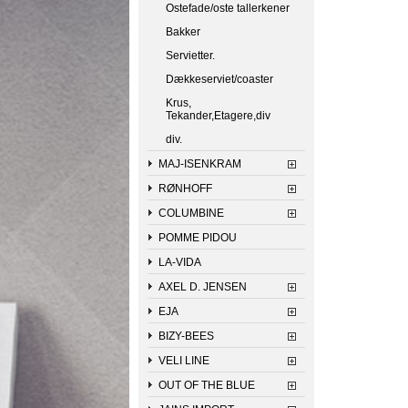
Ostefade/oste tallerkener
Bakker
Servietter.
Dækkeserviet/coaster
Krus,
Tekander,Etagere,div
div.
MAJ-ISENKRAM
RØNHOFF
COLUMBINE
POMME PIDOU
LA-VIDA
AXEL D. JENSEN
EJA
BIZY-BEES
VELI LINE
OUT OF THE BLUE