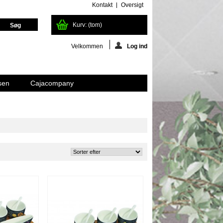
Kontakt
Oversigt
Kurv:
(tom)
Velkommen
Log ind
sen
Cajacompany