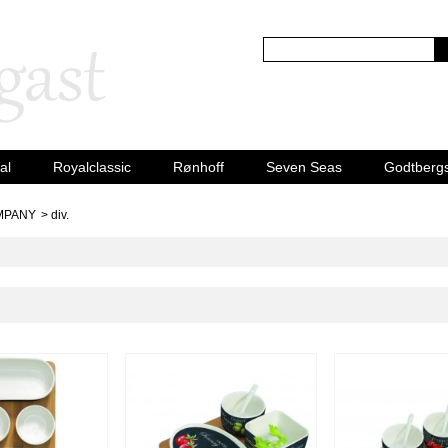
al
Royalclassic
Rønhoff
Seven Seas
Godtberg
MPANY
>
div.