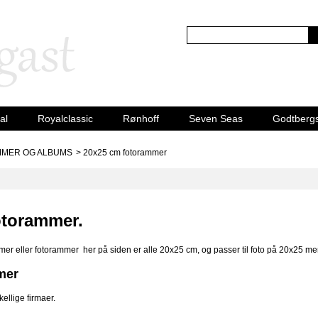
al
Royalclassic
Rønhoff
Seven Seas
Godtberg
MER OG ALBUMS
>
20x25 cm fotorammer
otorammer.
er eller fotorammer her på siden er alle 20x25 cm, og passer til foto på 20x25 men 
mer
kellige firmaer.