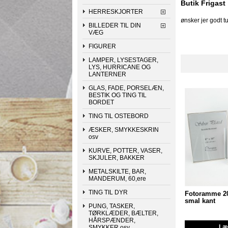
Butik Frigast
HERRESKJORTER
ønsker jer godt t
BILLEDER TIL DIN
VÆG
FIGURER
LAMPER, LYSESTAGER,
LYS, HURRICANE OG
LANTERNER
GLAS, FADE, PORSELÆN,
BESTIK OG TING TIL
BORDET
TING TIL OSTEBORD
ÆSKER, SMYKKESKRIN
osv
KURVE, POTTER, VASER,
SKJULER, BAKKER
METALSKILTE, BAR,
MANDERUM, 60,ere
TING TIL DYR
Fotoramme 20
smal kant
PUNG, TASKER,
TØRKLÆDER, BÆLTER,
HÅRSPÆNDER,
Læg
SMYKKER osv