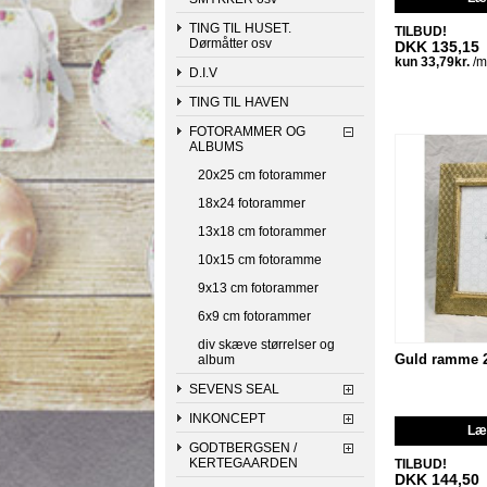
TING TIL HUSET.
TILBUD!
Dørmåtter osv
DKK 135,15
D.I.V
TING TIL HAVEN
FOTORAMMER OG
ALBUMS
20x25 cm fotorammer
18x24 fotorammer
13x18 cm fotorammer
10x15 cm fotoramme
9x13 cm fotorammer
6x9 cm fotorammer
div skæve størrelser og
Guld ramme 
album
SEVENS SEAL
INKONCEPT
Læg
GODTBERGSEN /
KERTEGAARDEN
TILBUD!
DKK 144,50