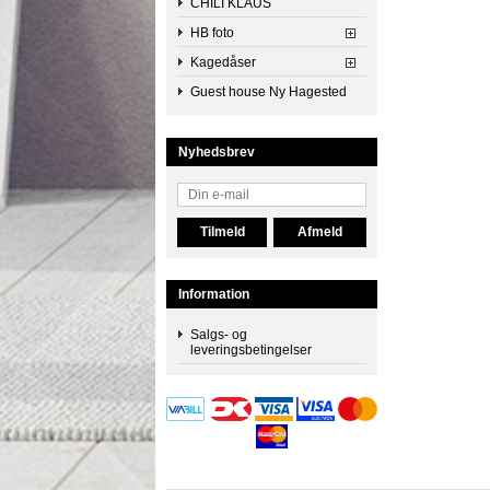
CHILI KLAUS
HB foto
Kagedåser
Guest house Ny Hagested
Nyhedsbrev
Information
Salgs- og
leveringsbetingelser