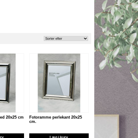
red 20x25 cm
Fotoramme perlekant 20x25
cm.
urv
Læg i kurv