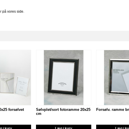
ur på vores side.
x25 forsølvet
Sølvplet/sort fotoramme 20x25
Forsølv. ramme b
cm
 i kurv
Læg i kurv
Læg i k