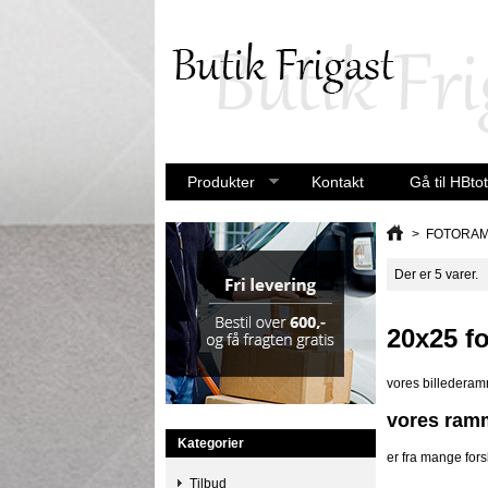
Produkter
Kontakt
Gå til HBtot
>
FOTORAM
Der er 5 varer.
20x25 f
vores billederamm
vores ram
Kategorier
er fra mange fors
Tilbud