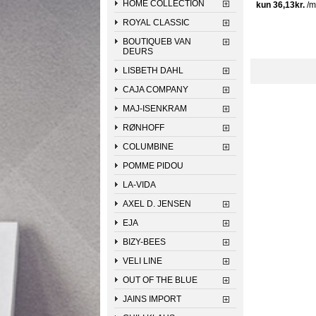
HOME COLLECTION
ROYAL CLASSIC
BOUTIQUEB VAN
DEURS
LISBETH DAHL
CAJA COMPANY
MAJ-ISENKRAM
RØNHOFF
COLUMBINE
POMME PIDOU
LA-VIDA
AXEL D. JENSEN
EJA
BIZY-BEES
VELI LINE
OUT OF THE BLUE
JAINS IMPORT