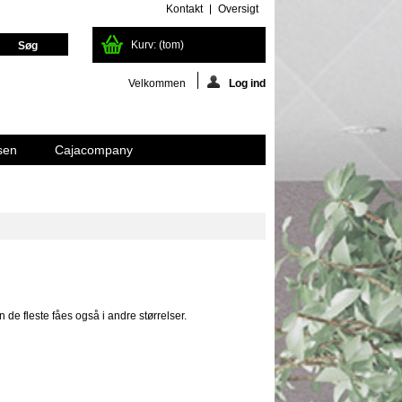
Kontakt
Oversigt
Kurv:
(tom)
Velkommen
Log ind
sen
Cajacompany
de fleste fåes også i andre størrelser.