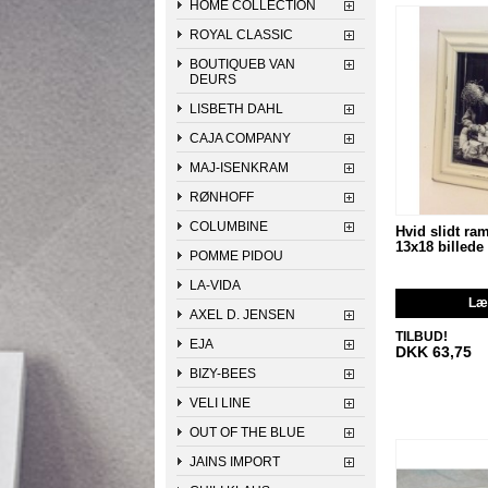
HOME COLLECTION
ROYAL CLASSIC
BOUTIQUEB VAN
DEURS
LISBETH DAHL
CAJA COMPANY
MAJ-ISENKRAM
RØNHOFF
COLUMBINE
Hvid slidt ram
13x18 billede
POMME PIDOU
LA-VIDA
Læg
AXEL D. JENSEN
TILBUD!
EJA
DKK 63,75
BIZY-BEES
VELI LINE
OUT OF THE BLUE
JAINS IMPORT