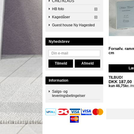
CHILI KLAUS
HB foto
Kagedåser
Guest house Ny Hagested
Nyhedsbrev
Forsølv. ram
cm
Læg
TILBUD!
Information
DKK 187,00
Salgs- og
leveringsbetingelser