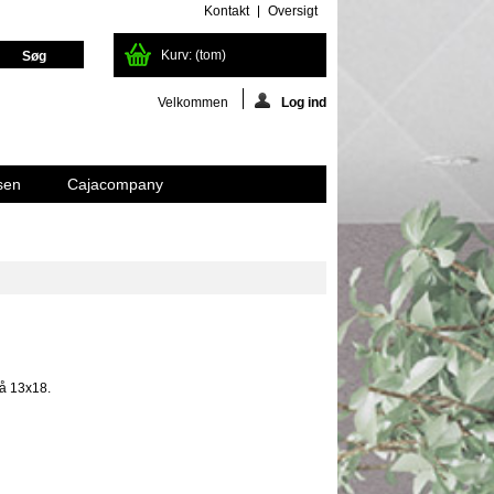
Kontakt
Oversigt
Kurv:
(tom)
Velkommen
Log ind
sen
Cajacompany
på 13x18.