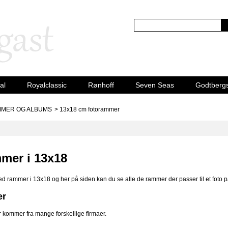
al
Royalclassic
Rønhoff
Seven Seas
Godtberg
MER OG ALBUMS
>
13x18 cm fotorammer
mer i 13x18
ed rammer i 13x18 og her på siden kan du se alle de rammer der passer til et foto 
er
 kommer fra mange forskellige firmaer.