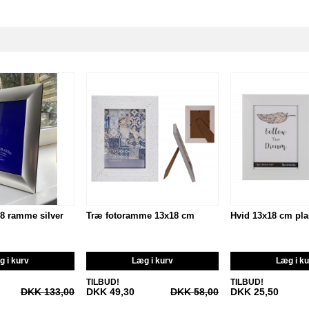
18 ramme silver
Træ fotoramme 13x18 cm
Hvid 13x18 cm pl
 i kurv
Læg i kurv
Læg i k
TILBUD!
TILBUD!
DKK 133,00
DKK 49,30
DKK 58,00
DKK 25,50