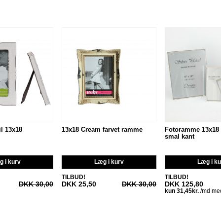
l 13x18
13x18 Cream farvet ramme
Fotoramme 13x18 
smal kant
 i kurv
Læg i kurv
Læg i k
TILBUD!
TILBUD!
DKK 30,00
DKK 25,50
DKK 30,00
DKK 125,80