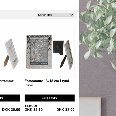
astramme
Fotoramme 13x18 cm i tynd
metal
urv
Læg i kurv
TILBUD!
DKK 30,00
DKK 32,30
DKK 38,00