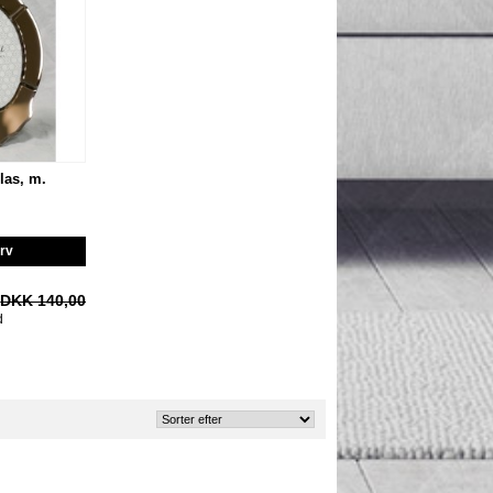
las, m.
urv
DKK 140,00