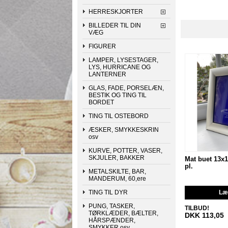
HERRESKJORTER
BILLEDER TIL DIN
VÆG
FIGURER
LAMPER, LYSESTAGER,
LYS, HURRICANE OG
LANTERNER
GLAS, FADE, PORSELÆN,
BESTIK OG TING TIL
BORDET
TING TIL OSTEBORD
ÆSKER, SMYKKESKRIN
osv
KURVE, POTTER, VASER,
SKJULER, BAKKER
Mat buet 13x
pl.
METALSKILTE, BAR,
MANDERUM, 60,ere
TING TIL DYR
Læg
PUNG, TASKER,
TILBUD!
TØRKLÆDER, BÆLTER,
DKK 113,05
HÅRSPÆNDER,
SMYKKER osv