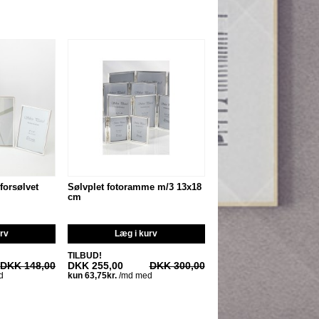
forsølvet
Sølvplet fotoramme m/3 13x18
cm
urv
Læg i kurv
TILBUD!
DKK 148,00
DKK 255,00
DKK 300,00