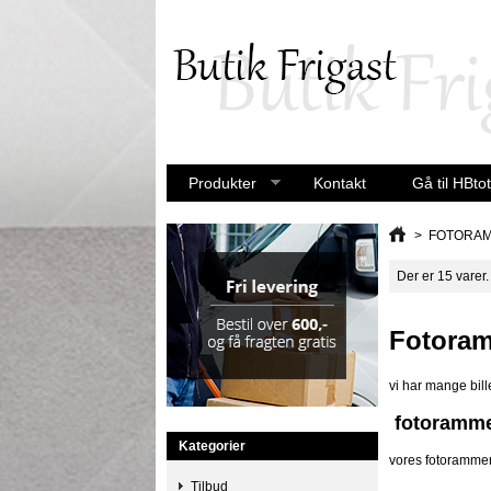
Produkter
Kontakt
Gå til HBtot
>
FOTORAM
Der er 15 varer.
Fotoram
vi har mange bill
fotoramm
Kategorier
vores fotorammer
Tilbud