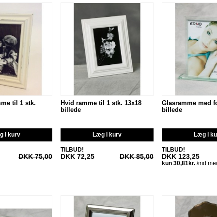
me til 1 stk.
Hvid ramme til 1 stk. 13x18
Glasramme med fod
billede
billede
 i kurv
Læg i kurv
Læg i k
TILBUD!
TILBUD!
DKK 75,00
DKK 72,25
DKK 85,00
DKK 123,25