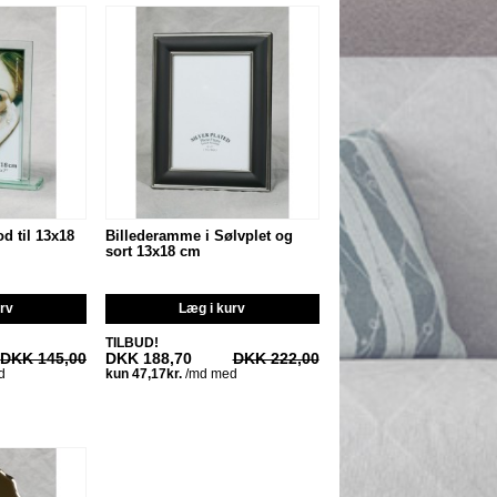
 til 13x18
Billederamme i Sølvplet og
sort 13x18 cm
urv
Læg i kurv
TILBUD!
DKK 145,00
DKK 188,70
DKK 222,00