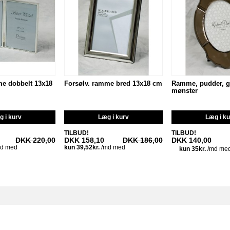
me dobbelt 13x18
Forsølv. ramme bred 13x18 cm
Ramme, pudder, g
mønster
 i kurv
Læg i kurv
Læg i k
TILBUD!
TILBUD!
DKK 220,00
DKK 158,10
DKK 186,00
DKK 140,00