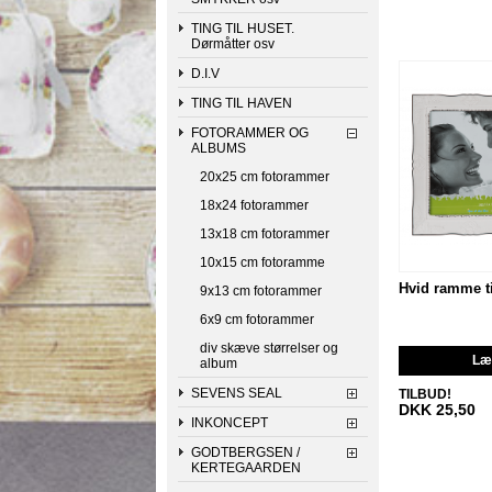
TING TIL HUSET.
Dørmåtter osv
D.I.V
TING TIL HAVEN
FOTORAMMER OG
ALBUMS
20x25 cm fotorammer
18x24 fotorammer
13x18 cm fotorammer
10x15 cm fotoramme
Hvid ramme ti
9x13 cm fotorammer
6x9 cm fotorammer
div skæve størrelser og
Læg
album
SEVENS SEAL
TILBUD!
DKK 25,50
INKONCEPT
GODTBERGSEN /
KERTEGAARDEN