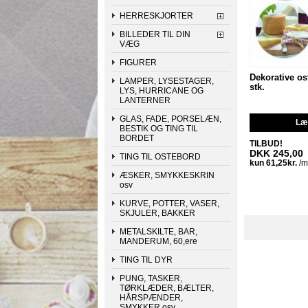
HERRESKJORTER
BILLEDER TIL DIN
VÆG
FIGURER
Dekorative ost
LAMPER, LYSESTAGER,
stk.
LYS, HURRICANE OG
LANTERNER
GLAS, FADE, PORSELÆN,
Læg
BESTIK OG TING TIL
BORDET
TILBUD!
DKK 245,00
TING TIL OSTEBORD
ÆSKER, SMYKKESKRIN
osv
KURVE, POTTER, VASER,
SKJULER, BAKKER
METALSKILTE, BAR,
MANDERUM, 60,ere
TING TIL DYR
PUNG, TASKER,
TØRKLÆDER, BÆLTER,
HÅRSPÆNDER,
SMYKKER osv