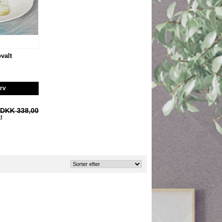
valt
urv
DKK 338,00