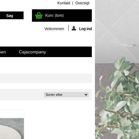
Kontakt
Oversigt
Kurv:
(tom)
Velkommen
Log ind
sen
Cajacompany