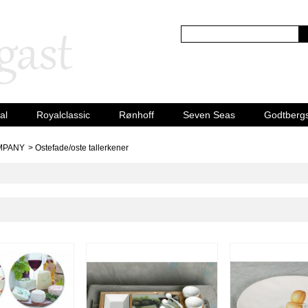
al
Royalclassic
Rønhoff
Seven Seas
Godtberg
MPANY
>
Ostefade/oste tallerkener