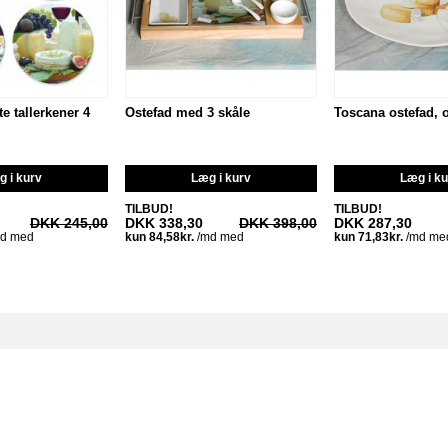
e tallerkener 4
Ostefad med 3 skåle
Toscana ostefad, o
 i kurv
Læg i kurv
Læg i k
TILBUD!
TILBUD!
DKK 245,00
DKK 338,30
DKK 398,00
DKK 287,30