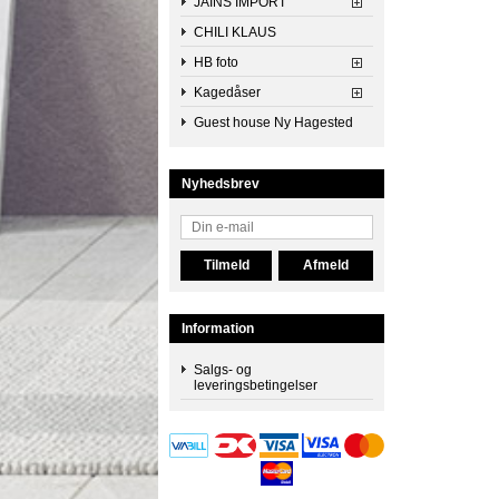
JAINS IMPORT
CHILI KLAUS
HB foto
Kagedåser
Guest house Ny Hagested
Nyhedsbrev
Information
Salgs- og
leveringsbetingelser