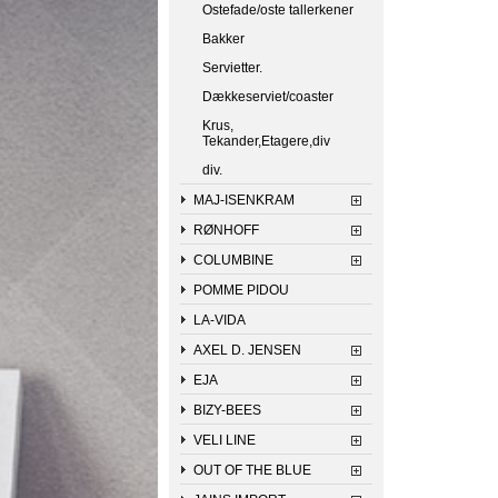
Ostefade/oste tallerkener
Bakker
Servietter.
Dækkeserviet/coaster
Krus,
Tekander,Etagere,div
div.
MAJ-ISENKRAM
RØNHOFF
COLUMBINE
POMME PIDOU
LA-VIDA
AXEL D. JENSEN
EJA
BIZY-BEES
VELI LINE
OUT OF THE BLUE