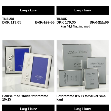
Læg i kurv
Læg i kurv
TILBUD!
TILBUD!
DKK 113,05
DKK 133,00
DKK 179,35
DKK 211,00
Bamse med støvle fotoramme
Fotoramme 09x13 forsølvet smal
10x15
kant
Læg i kurv
Læg i kurv