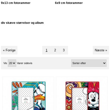
9x13 cm fotorammer
6x9 cm fotorammer
div skæve størrelser og album
« Forrige
1
2
3
Næste »
Vis
Varer sidevis