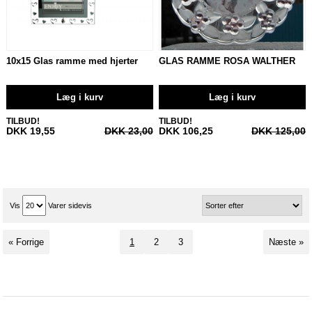
10x15 Glas ramme med hjerter
GLAS RAMME ROSA WALTHER
Læg i kurv
Læg i kurv
TILBUD!
TILBUD!
DKK 19,55
DKK 23,00
DKK 106,25
DKK 125,00
Vis
Varer sidevis
« Forrige
1
2
3
Næste »