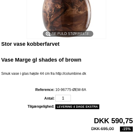
SE FULD STØRRELSE
Stor vase kobberfarvet
Vase Marge gl shades of brown
Smuk vase i glas højde 44 cm fra
http://columbine.dk
Reference:
10-96775-ØEM-8A
Antal:
Tilgængelighed:
LEVERING 4 DAGE EKSTRA
DKK 590,75
DKK 695,00
-15%