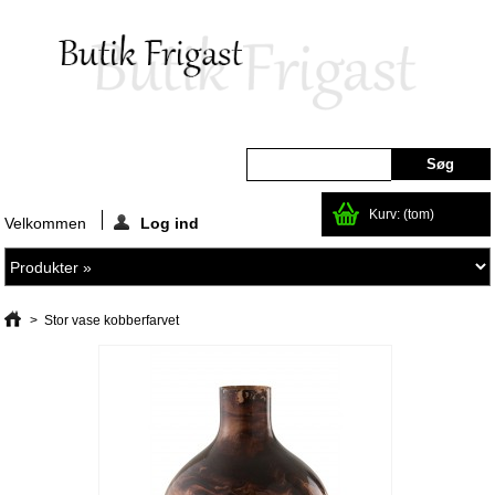
Kurv:
(tom)
Velkommen
Log ind
>
Stor vase kobberfarvet