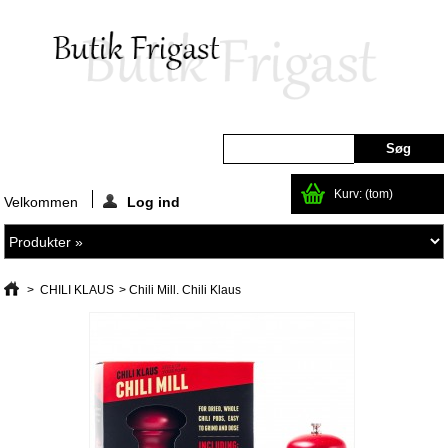
Kurv:
(tom)
Velkommen
Log ind
>
CHILI KLAUS
>
Chili Mill. Chili Klaus