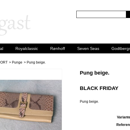
al
Royalclassic
Rønhoff
Seven Seas
Godtberg
PORT
>
Punge
>
Pung beige.
Pung beige.
BLACK FRIDAY
Pung beige.
Variante
Referen