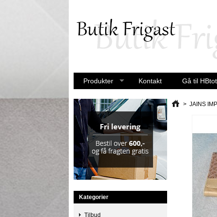
Produkter
Kontakt
Gå til HBtot
>
JAINS IM
Kategorier
Tilbud