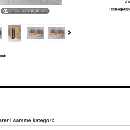
Ant
Tilgængeligh
SE FULD STØRRELSE
book
arer i samme kategori: