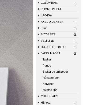
COLUMBINE
POMME PIDOU
LA-VIDA
AXEL D. JENSEN
EJA
BIZY-BEES
VELI LINE
OUT OF THE BLUE
JAINS IMPORT
Tasker
Punge
Bælter og tørklæder
Hårspænder
Smykker
diverse ting
CHILI KLAUS
HB foto