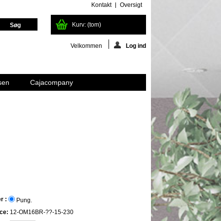
Kontakt
Oversigt
Kurv:
(tom)
Velkommen
Log ind
sen
Cajacompany
r :
Pung.
ce:
12-OM16BR-??-15-230