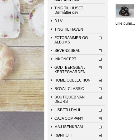
TING TIL HUSET.
Dørmåtter osv
D.I.V
Lille pung...
TING TIL HAVEN
FOTORAMMER OG
ALBUMS
SEVENS SEAL
INKONCEPT
GODTBERGSEN /
KERTEGAARDEN
HOME COLLECTION
ROYAL CLASSIC
BOUTIQUEB VAN
DEURS
LISBETH DAHL
CAJA COMPANY
MAJ-ISENKRAM
RØNHOFF