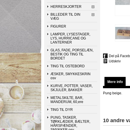
HERRESKJORTER
BILLEDER TIL DIN
VÆG
FIGURER
LAMPER, LYSESTAGER,
LYS, HURRICANE OG
LANTERNER
GLAS, FADE, PORSELÆN,
BESTIK OG TING TIL
Del på Face
BORDET
Udskriv
TING TIL OSTEBORD
ÆSKER, SMYKKESKRIN
osv
Mere info
KURVE, POTTER, VASER,
SKJULER, BAKKER
Pung beige.
METALSKILTE, BAR,
MANDERUM, 60,ere
TING TIL DYR
PUNG, TASKER,
10 andre v
TØRKLÆDER, BÆLTER,
HÅRSPÆNDER,
SMYKKER osv