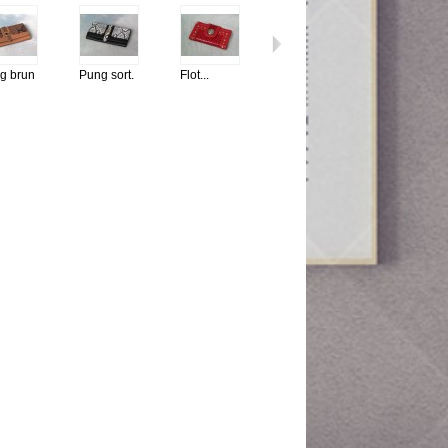
g brun
Pung sort.
Flot...
Flot...
Flot...