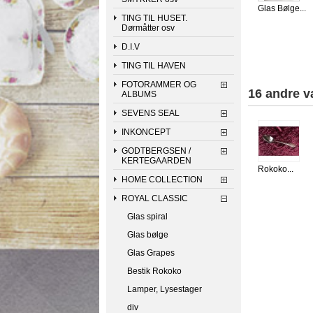
Rokoko
Rokoko knive
Glas Bølge...
suppeøse
TING TIL HUSET.
Dørmåtter osv
D.I.V
TING TIL HAVEN
FOTORAMMER OG
16 andre v
ALBUMS
SEVENS SEAL
INKONCEPT
GODTBERGSEN /
KERTEGAARDEN
Rokoko...
HOME COLLECTION
ROYAL CLASSIC
Glas spiral
Glas bølge
Glas Grapes
Bestik Rokoko
Lamper, Lysestager
div