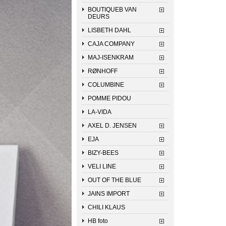
BOUTIQUEB VAN
DEURS
LISBETH DAHL
CAJA COMPANY
MAJ-ISENKRAM
RØNHOFF
COLUMBINE
POMME PIDOU
LA-VIDA
AXEL D. JENSEN
EJA
BIZY-BEES
VELI LINE
OUT OF THE BLUE
JAINS IMPORT
CHILI KLAUS
HB foto