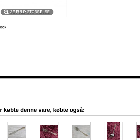
SE FULD STØRRELSE
book
r købte denne vare, købte også: