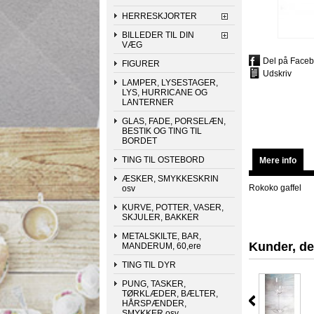
HERRESKJORTER
BILLEDER TIL DIN
VÆG
Del på Face
FIGURER
Udskriv
LAMPER, LYSESTAGER,
LYS, HURRICANE OG
LANTERNER
GLAS, FADE, PORSELÆN,
BESTIK OG TING TIL
BORDET
TING TIL OSTEBORD
Mere info
ÆSKER, SMYKKESKRIN
Rokoko gaffel
osv
KURVE, POTTER, VASER,
SKJULER, BAKKER
METALSKILTE, BAR,
Kunder, de
MANDERUM, 60,ere
TING TIL DYR
PUNG, TASKER,
TØRKLÆDER, BÆLTER,
HÅRSPÆNDER,
SMYKKER osv