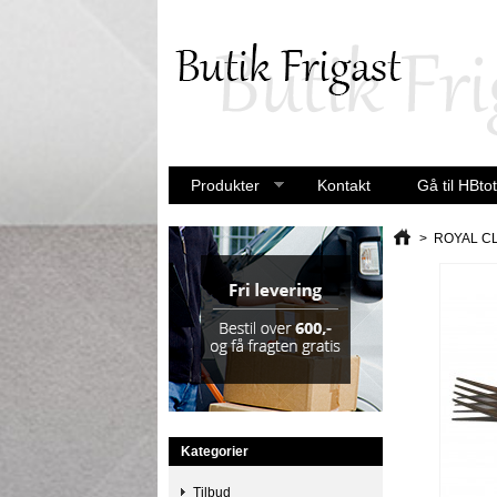
Produkter
Kontakt
Gå til HBtot
>
ROYAL C
Kategorier
Tilbud