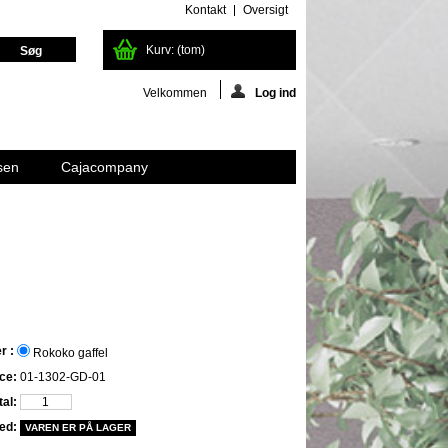
Kontakt
Oversigt
Kurv:
(tom)
Velkommen
Log ind
sen
Cajacompany
r :
Rokoko gaffel
ce:
01-1302-GD-01
al:
ed:
VAREN ER PÅ LAGER