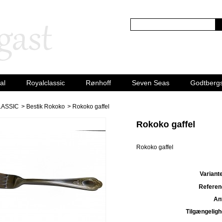
al
Royalclassic
Rønhoff
Seven Seas
Godtberg
LASSIC
>
Bestik Rokoko
>
Rokoko gaffel
Rokoko gaffel
Rokoko gaffel
Variante
Referen
Ant
Tilgængeligh