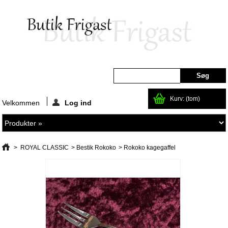
Kurv:
(tom)
Velkommen
Log ind
>
ROYAL CLASSIC
>
Bestik Rokoko
>
Rokoko kagegaffel