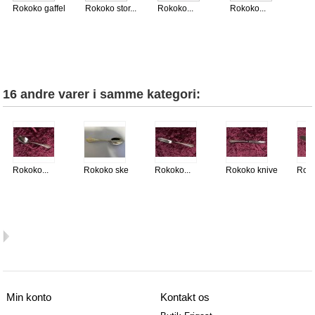
Rokoko gaffel
Rokoko stor...
Rokoko...
Rokoko...
Ro
th
16 andre varer i samme kategori:
Rokoko...
Rokoko ske
Rokoko...
Rokoko knive
Roko
Min konto
Kontakt os