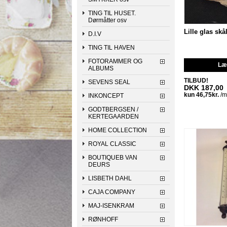
TING TIL HUSET.
Dørmåtter osv
Lille glas skå
D.I.V
TING TIL HAVEN
FOTORAMMER OG
Læg
ALBUMS
TILBUD!
SEVENS SEAL
DKK 187,00
INKONCEPT
GODTBERGSEN /
KERTEGAARDEN
HOME COLLECTION
ROYAL CLASSIC
BOUTIQUEB VAN
DEURS
LISBETH DAHL
CAJA COMPANY
MAJ-ISENKRAM
RØNHOFF