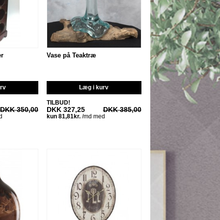
er
Vase på Teaktræ
urv
Læg i kurv
TILBUD!
DKK 350,00
DKK 327,25
DKK 385,00