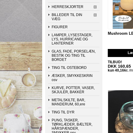
HERRESKJORTER
BILLEDER TIL DIN
VÆG
FIGURER
Mushroom L
LAMPER, LYSESTAGER,
LYS, HURRICANE OG
LANTERNER
GLAS, FADE, PORSELÆN,
Læg
BESTIK OG TING TIL
BORDET
TILBUD!
DKK 160,65
TING TIL OSTEBORD
ÆSKER, SMYKKESKRIN
osv
KURVE, POTTER, VASER,
SKJULER, BAKKER
METALSKILTE, BAR,
MANDERUM, 60,ere
TING TIL DYR
PUNG, TASKER,
TØRKLÆDER, BÆLTER,
HÅRSPÆNDER,
SMYKKER osv