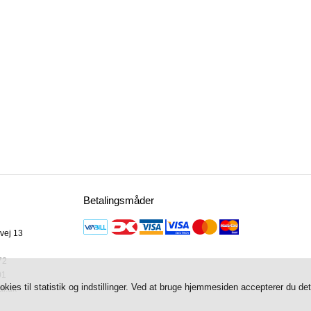
Betalingsmåder
ej 13

72
01
es til statistik og indstillinger. Ved at bruge hjemmesiden accepterer du de
al.dk