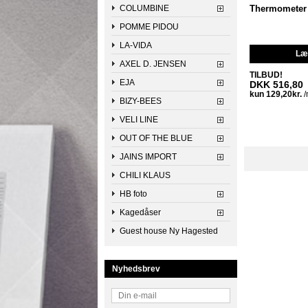
Thermometer 
COLUMBINE
POMME PIDOU
LA-VIDA
Læg
AXEL D. JENSEN
TILBUD!
EJA
DKK 516,80
BIZY-BEES
VELI LINE
OUT OF THE BLUE
JAINS IMPORT
CHILI KLAUS
HB foto
Kagedåser
Guest house Ny Hagested
Nyhedsbrev