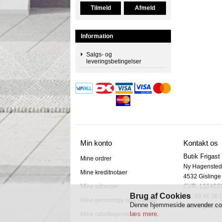
Information
Salgs- og
leveringsbetingelser
Min konto
Kontakt os
Butik Frigast
Mine ordrer
Ny Hagenstedv
Mine kreditnotaer
4532 Gislinge

Mine adresser
CVR: 132402
Brug af Cookies
Tel: 59 46 08 
Mine personlige oplysninger
Denne hjemmeside anvender cooki
hbtotal@hbtot
læs mere.
Mine rabatkuponer