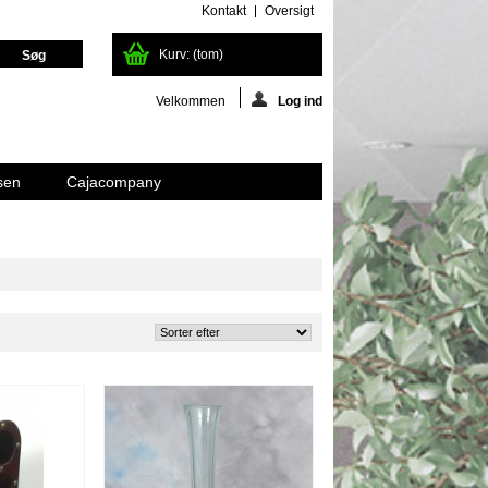
Kontakt
Oversigt
Kurv:
(tom)
Velkommen
Log ind
sen
Cajacompany