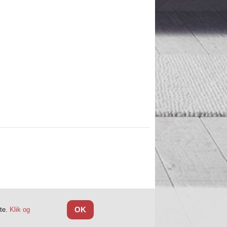
OK
tte.
Klik og