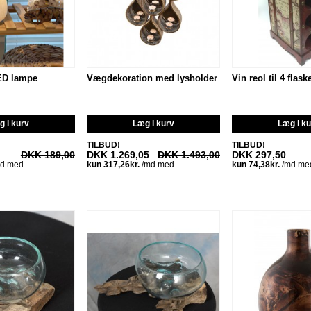
ED lampe
Vægdekoration med lysholder
Vin reol til 4 flask
 i kurv
Læg i kurv
Læg i k
TILBUD!
TILBUD!
DKK 189,00
DKK 1.269,05
DKK 1.493,00
DKK 297,50