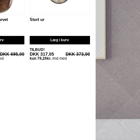
rvet
Stort ur
urv
Læg i kurv
TILBUD!
DKK 695,00
DKK 317,05
DKK 373,00