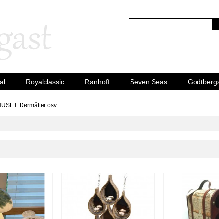
al
Royalclassic
Rønhoff
Seven Seas
Godtberg
HUSET. Dørmåtter osv